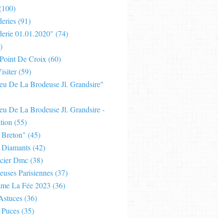
(100)
eries
(91)
derie 01.01.2020"
(74)
)
 Point De Croix
(60)
isiter
(59)
Jeu De La Brodeuse Jl. Grandsire"
eu De La Brodeuse Jl. Grandsire -
tion
(55)
 Breton"
(45)
 Diamants
(42)
cier Dmc
(38)
euses Parisiennes
(37)
ame La Fée 2023
(36)
Astuces
(36)
 Puces
(35)