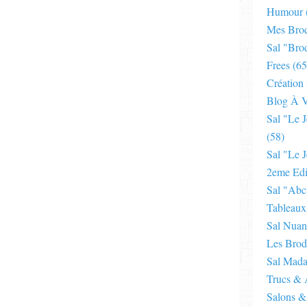
Humour
Mes Brod
Sal "bro
Frees
(65
Création
Blog À V
Sal "le 
(58)
Sal "le J
2eme Edi
Sal "abc
Tableaux
Sal Nuan
Les Brod
Sal Mad
Trucs & 
Salons &