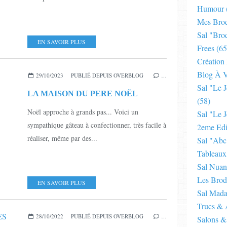
Humour
Mes Brod
Sal "bro
EN SAVOIR PLUS
Frees
(65
Création
Blog À V
29/10/2023
PUBLIÉ DEPUIS OVERBLOG
…
Sal "le 
LA MAISON DU PERE NOËL
(58)
Noël approche à grands pas... Voici un
Sal "le J
sympathique gâteau à confectionner, très facile à
2eme Edi
réaliser, même par des...
Sal "abc
Tableaux
Sal Nuan
Les Brod
EN SAVOIR PLUS
Sal Mad
Trucs & 
28/10/2022
PUBLIÉ DEPUIS OVERBLOG
…
Salons &