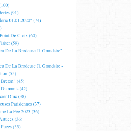
(100)
eries
(91)
derie 01.01.2020"
(74)
)
 Point De Croix
(60)
isiter
(59)
Jeu De La Brodeuse Jl. Grandsire"
eu De La Brodeuse Jl. Grandsire -
tion
(55)
 Breton"
(45)
 Diamants
(42)
cier Dmc
(38)
euses Parisiennes
(37)
ame La Fée 2023
(36)
Astuces
(36)
 Puces
(35)