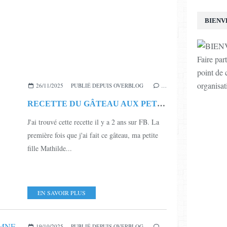
BIENV
Faire par
point de c
organisat
26/11/2025
PUBLIÉ DEPUIS OVERBLOG
…
RECETTE DU GÂTEAU AUX PETITS BEURRE
J'ai trouvé cette recette il y a 2 ans sur FB. La
première fois que j'ai fait ce gâteau, ma petite
fille Mathilde...
EN SAVOIR PLUS
19/10/2025
PUBLIÉ DEPUIS OVERBLOG
…