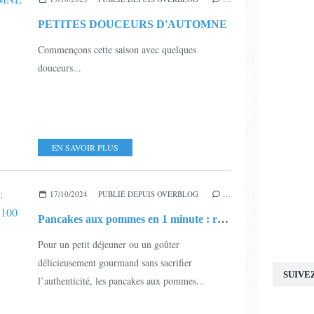
PETITES DOUCEURS D'AUTOMNE
Commençons cette saison avec quelques
douceurs...
EN SAVOIR PLUS
17/10/2024
PUBLIÉ DEPUIS OVERBLOG
…
Pancakes aux pommes en 1 minute : recette irrésistible et légère à moins de 100 calories !
Pour un petit déjeuner ou un goûter
délicieusement gourmand sans sacrifier
SUIVE
l’authenticité, les pancakes aux pommes...