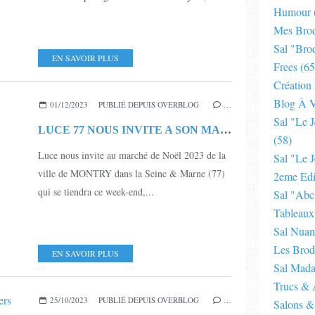
Humour
Mes Brod
Sal "bro
EN SAVOIR PLUS
Frees
(65
Création
Blog À V
01/12/2023
PUBLIÉ DEPUIS OVERBLOG
…
Sal "le 
LUCE 77 NOUS INVITE A SON MARCHE DE NOËL
(58)
Luce nous invite au marché de Noël 2023 de la
Sal "le J
ville de MONTRY dans la Seine & Marne (77)
2eme Edi
qui se tiendra ce week-end,...
Sal "abc
Tableaux
Sal Nuan
Les Brod
EN SAVOIR PLUS
Sal Mad
Trucs & 
25/10/2023
PUBLIÉ DEPUIS OVERBLOG
…
Salons &