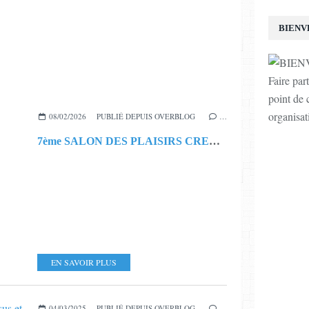
BIENV
Faire par
point de c
organisat
08/02/2026
PUBLIÉ DEPUIS OVERBLOG
…
7ème SALON DES PLAISIRS CREATIFS AUTOUR DU FIL (45)
EN SAVOIR PLUS
04/03/2025
PUBLIÉ DEPUIS OVERBLOG
…