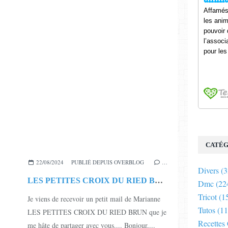
CATÉG
22/08/2024
PUBLIÉ DEPUIS OVERBLOG
…
Divers
(3
LES PETITES CROIX DU RIED BRUN EXPOSENT
Dmc
(22
Tricot
(1
Je viens de recevoir un petit mail de Marianne
Tutos
(11
LES PETITES CROIX DU RIED BRUN que je
Recettes
me hâte de partager avec vous.... Bonjour,...