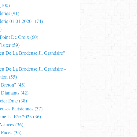
(100)
eries
(91)
derie 01.01.2020"
(74)
)
 Point De Croix
(60)
isiter
(59)
Jeu De La Brodeuse Jl. Grandsire"
eu De La Brodeuse Jl. Grandsire -
tion
(55)
 Breton"
(45)
 Diamants
(42)
cier Dmc
(38)
euses Parisiennes
(37)
ame La Fée 2023
(36)
Astuces
(36)
 Puces
(35)