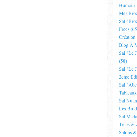
Humour
Mes Brod
Sal "bro
Frees
(65
Création
Blog À V
Sal "le 
(58)
Sal "le J
2eme Edi
Sal "abc
Tableaux
Sal Nuan
Les Brod
Sal Mad
Trucs & 
Salons &