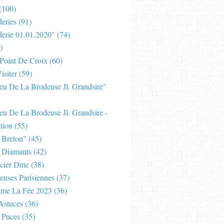
(100)
eries
(91)
derie 01.01.2020"
(74)
)
 Point De Croix
(60)
isiter
(59)
Jeu De La Brodeuse Jl. Grandsire"
eu De La Brodeuse Jl. Grandsire -
tion
(55)
 Breton"
(45)
 Diamants
(42)
cier Dmc
(38)
euses Parisiennes
(37)
ame La Fée 2023
(36)
Astuces
(36)
 Puces
(35)