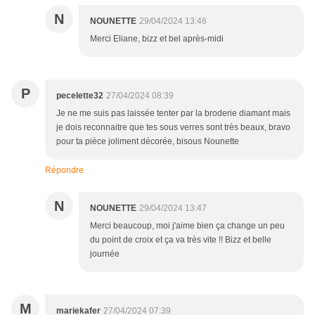
N
NOUNETTE
29/04/2024 13:46
Merci Eliane, bizz et bel après-midi
P
pecelette32
27/04/2024 08:39
Je ne me suis pas laissée tenter par la broderie diamant mais
je dois reconnaitre que tes sous verres sont très beaux, bravo
pour ta pièce joliment décorée, bisous Nounette
Répondre
N
NOUNETTE
29/04/2024 13:47
Merci beaucoup, moi j'aime bien ça change un peu
du point de croix et ça va très vite !! Bizz et belle
journée
M
mariekafer
27/04/2024 07:39