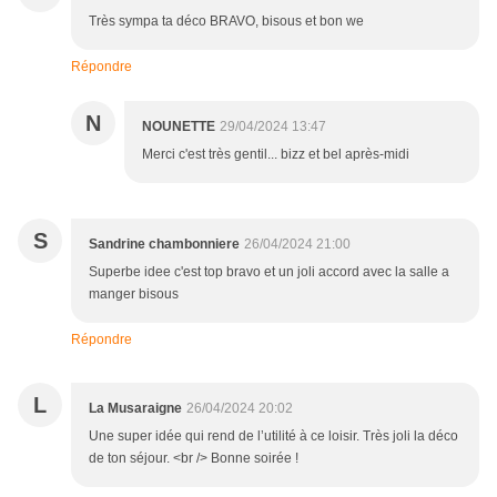
Très sympa ta déco BRAVO, bisous et bon we
Répondre
N
NOUNETTE
29/04/2024 13:47
Merci c'est très gentil... bizz et bel après-midi
S
Sandrine chambonniere
26/04/2024 21:00
Superbe idee c'est top bravo et un joli accord avec la salle a
manger bisous
Répondre
L
La Musaraigne
26/04/2024 20:02
Une super idée qui rend de l’utilité à ce loisir. Très joli la déco
de ton séjour. <br /> Bonne soirée !