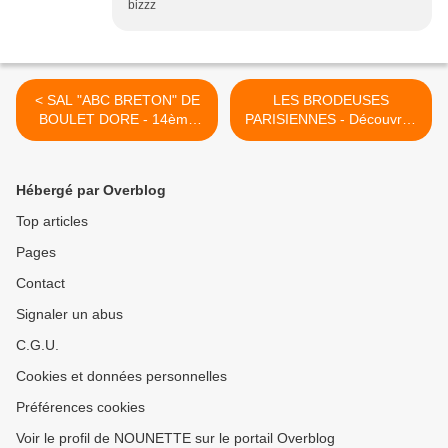
bizzz
< SAL "ABC BRETON" DE
LES BRODEUSES
BOULET DORE - 14ème
PARISIENNES - Découvrez
AVANCEE - 1 NOUVELLE
les résultats du concours en
PHOTO LE 25.04
vidéo ! >
Hébergé par Overblog
Top articles
Pages
Contact
Signaler un abus
C.G.U.
Cookies et données personnelles
Préférences cookies
Voir le profil de NOUNETTE sur le portail Overblog