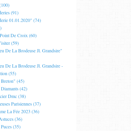
(100)
eries
(91)
derie 01.01.2020"
(74)
)
 Point De Croix
(60)
isiter
(59)
Jeu De La Brodeuse Jl. Grandsire"
eu De La Brodeuse Jl. Grandsire -
tion
(55)
 Breton"
(45)
 Diamants
(42)
cier Dmc
(38)
euses Parisiennes
(37)
ame La Fée 2023
(36)
Astuces
(36)
 Puces
(35)