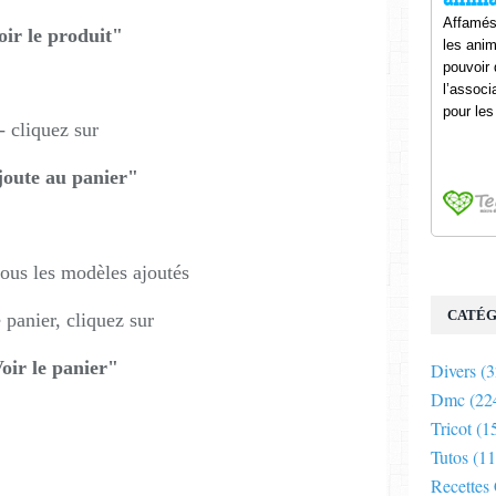
oir le produit"
- cliquez sur
joute au panier
"
tous les modèles ajoutés
CATÉG
 panier, cliquez sur
oir le panier
"
Divers
(3
Dmc
(22
Tricot
(1
Tutos
(11
Recettes