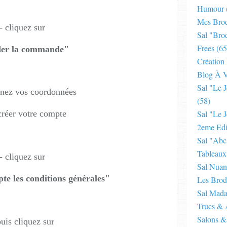
Humour
Mes Brod
- cliquez sur
Sal "bro
Frees
(65
der la commande"
Création
Blog À V
Sal "le 
gnez vos coordonnées
(58)
créer votre compte
Sal "le J
2eme Edi
Sal "abc
Tableaux
- cliquez sur
Sal Nuan
epte les conditions générales"
Les Brod
Sal Mad
Trucs & 
Salons &
puis cliquez sur