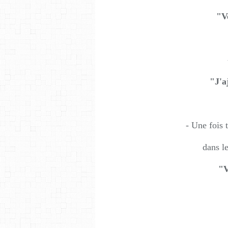
"V
"J'a
- Une fois 
dans le
"V