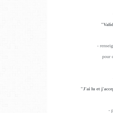
"Vali
- rensei
pour 
"J'ai lu et j'acc
- 