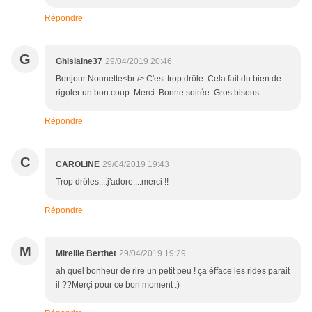
Répondre
G
Ghislaine37
29/04/2019 20:46
Bonjour Nounette<br /> C'est trop drôle. Cela fait du bien de
rigoler un bon coup. Merci. Bonne soirée. Gros bisous.
Répondre
C
CAROLINE
29/04/2019 19:43
Trop drôles....j'adore....merci !!
Répondre
M
Mireille Berthet
29/04/2019 19:29
ah quel bonheur de rire un petit peu ! ça éfface les rides parait
il ??Merçi pour ce bon moment :)