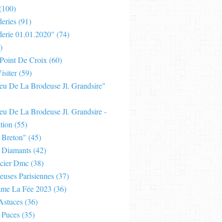
(100)
eries
(91)
derie 01.01.2020"
(74)
)
 Point De Croix
(60)
isiter
(59)
Jeu De La Brodeuse Jl. Grandsire"
eu De La Brodeuse Jl. Grandsire -
tion
(55)
 Breton"
(45)
 Diamants
(42)
cier Dmc
(38)
euses Parisiennes
(37)
ame La Fée 2023
(36)
Astuces
(36)
 Puces
(35)