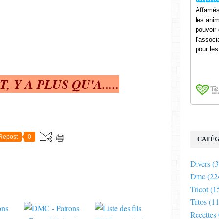
 Y A PLUS QU'A.....
E
Repost
0
CATÉG
Divers
(3
Dmc
(22
Tricot
(1
Tutos
(11
Recettes