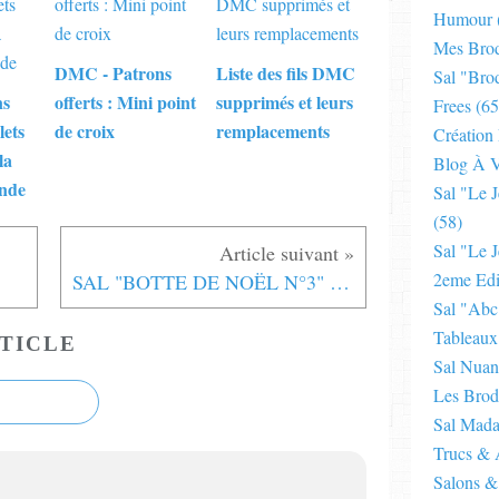
Humour
Mes Brod
DMC - Patrons
Liste des fils DMC
Sal "bro
ns
offerts : Mini point
supprimés et leurs
Frees
(65
lets
de croix
remplacements
Création
la
Blog À V
nde
Sal "le 
(58)
Sal "le J
2eme Edi
SAL "BOTTE DE NOËL N°3" - Liste des participantes
Sal "abc
Tableaux
TICLE
Sal Nuan
Les Brod
Sal Mad
Trucs & 
Salons &