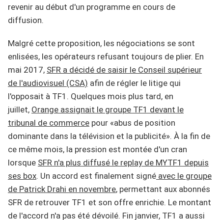
revenir au début d'un programme en cours de
diffusion.
Malgré cette proposition, les négociations se sont
enlisées, les opérateurs refusant toujours de plier. En
mai 2017,
SFR a décidé de saisir le Conseil supérieur
de l'audiovisuel (CSA)
afin de régler le litige qui
l'opposait à TF1. Quelques mois plus tard, en
juillet,
Orange assignait le groupe TF1 devant le
tribunal de commerce
pour «abus de position
dominante dans la télévision et la publicité». À la fin de
ce même mois, la pression est montée d'un cran
lorsque
SFR n'a plus diffusé le replay de MYTF1 depuis
ses box
. Un accord est finalement signé
avec le groupe
de Patrick Drahi en novembre
, permettant aux abonnés
SFR de retrouver TF1 et son offre enrichie. Le montant
de l'accord n'a pas été dévoilé. Fin janvier, TF1 a aussi