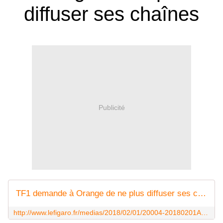
diffuser ses chaînes
Publicité
TF1 demande à Orange de ne plus diffuser ses chaînes
http://www.lefigaro.fr/medias/2018/02/01/20004-20180201ARTFIG00105-tf1-demande-a-orange-de-ne-plus-diffuser-ses-chaines.php