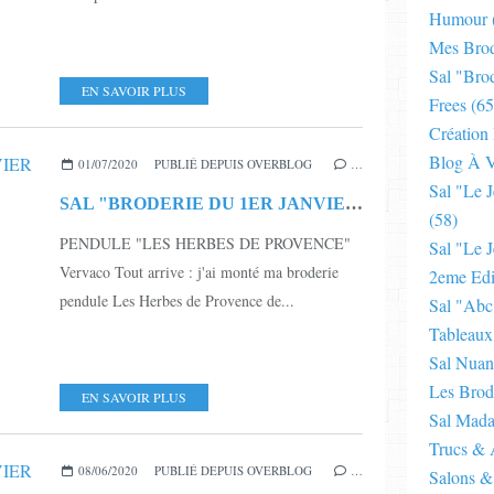
Humour
Mes Brod
Sal "bro
EN SAVOIR PLUS
Frees
(65
Création
Blog À V
01/07/2020
PUBLIÉ DEPUIS OVERBLOG
…
Sal "le 
SAL "BRODERIE DU 1ER JANVIER - MILLESIME 2020" - MP19 - TERMINEE
(58)
PENDULE "LES HERBES DE PROVENCE"
Sal "le J
Vervaco Tout arrive : j'ai monté ma broderie
2eme Edi
pendule Les Herbes de Provence de...
Sal "abc
Tableaux
Sal Nuan
Les Brod
EN SAVOIR PLUS
Sal Mad
Trucs & 
08/06/2020
PUBLIÉ DEPUIS OVERBLOG
…
Salons &