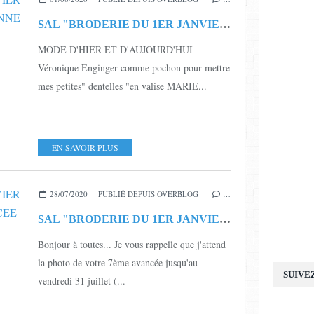
SAL "BRODERIE DU 1ER JANVIER - MILLESIME 2020" - MARIE JEANNE - TERMINEE
MODE D'HIER ET D'AUJOURD'HUI
Véronique Enginger comme pochon pour mettre
mes petites" dentelles "en valise MARIE...
EN SAVOIR PLUS
28/07/2020
PUBLIÉ DEPUIS OVERBLOG
…
SAL "BRODERIE DU 1ER JANVIER - MILLESIME 2020" - 7ème AVANCEE - RAPPEL
Bonjour à toutes... Je vous rappelle que j'attend
la photo de votre 7ème avancée jusqu'au
SUIVE
vendredi 31 juillet (...