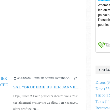
CATÉG
06/07/2020
PUBLIÉ DEPUIS OVERBLOG
…
Divers
(3
SAL "BRODERIE DU 1ER JANVIER - MILLESIME 2020" - 6ÈME AVANCEE - 1 nouvelle photo
Dmc
(22
Tricot
(1
Déjà juillet !! Pour plusieurs d'entre vous c'est
Tutos
(11
certainement synonyme de départ en vacances,
Recettes
alors profitez-en...