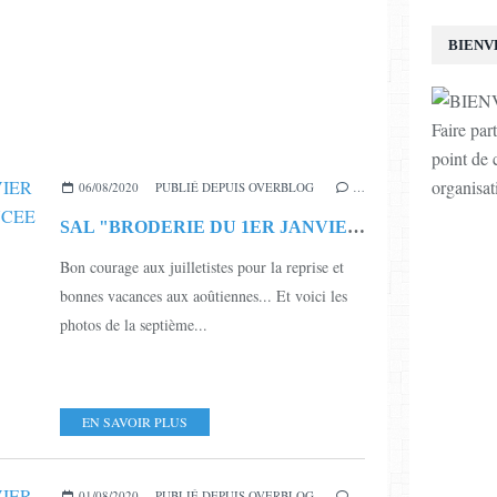
BIENV
Faire par
point de c
organisat
06/08/2020
PUBLIÉ DEPUIS OVERBLOG
…
SAL "BRODERIE DU 1ER JANVIER - MILLESIME 2020" - 7ÈME AVANCEE - 1 NOUVELLE PHOTO
Bon courage aux juilletistes pour la reprise et
bonnes vacances aux aoûtiennes... Et voici les
photos de la septième...
EN SAVOIR PLUS
01/08/2020
PUBLIÉ DEPUIS OVERBLOG
…