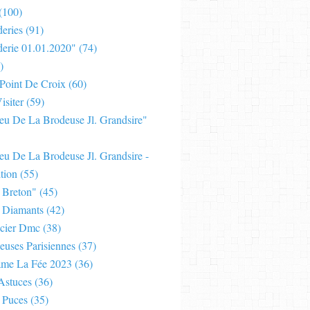
(100)
eries
(91)
derie 01.01.2020"
(74)
)
 Point De Croix
(60)
isiter
(59)
Jeu De La Brodeuse Jl. Grandsire"
eu De La Brodeuse Jl. Grandsire -
tion
(55)
 Breton"
(45)
 Diamants
(42)
cier Dmc
(38)
euses Parisiennes
(37)
ame La Fée 2023
(36)
Astuces
(36)
 Puces
(35)