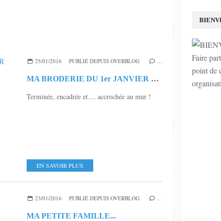
BIENV
Faire par
25/01/2016
PUBLIÉ DEPUIS OVERBLOG
…
point de c
MA BRODERIE DU 1er JANVIER TERMINEE
organisat
Terminée, encadrée et.... accrochée au mur !
EN SAVOIR PLUS
23/01/2016
PUBLIÉ DEPUIS OVERBLOG
…
MA PETITE FAMILLE...