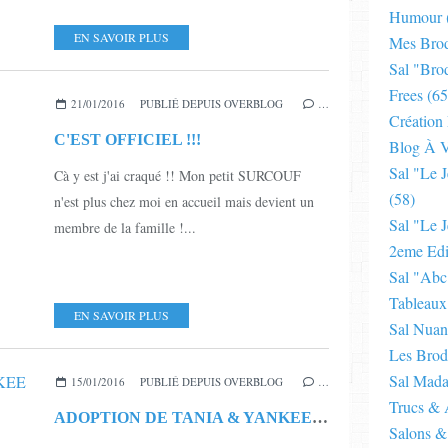
Humour
EN SAVOIR PLUS
Mes Brod
Sal "bro
Frees
(65
21/01/2016
PUBLIÉ DEPUIS OVERBLOG
…
Création
C'EST OFFICIEL !!!
Blog À V
Sal "le 
Cà y est j'ai craqué !! Mon petit SURCOUF
(58)
n'est plus chez moi en accueil mais devient un
Sal "le J
membre de la famille !...
2eme Edi
Sal "abc
Tableaux
EN SAVOIR PLUS
Sal Nuan
Les Brod
Sal Mad
15/01/2016
PUBLIÉ DEPUIS OVERBLOG
…
Trucs & 
ADOPTION DE TANIA & YANKEE - FRERE ET SOEUR
Salons &