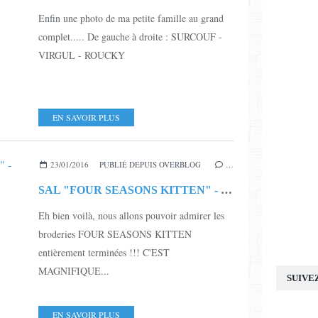
Enfin une photo de ma petite famille au grand
complet..... De gauche à droite : SURCOUF -
VIRGUL - ROUCKY
EN SAVOIR PLUS
23/01/2016
PUBLIÉ DEPUIS OVERBLOG
…
SAL "FOUR SEASONS KITTEN" - SAL TERMINE
Eh bien voilà, nous allons pouvoir admirer les
broderies FOUR SEASONS KITTEN
entièrement terminées !!! C'EST
MAGNIFIQUE...
SUIVE
EN SAVOIR PLUS