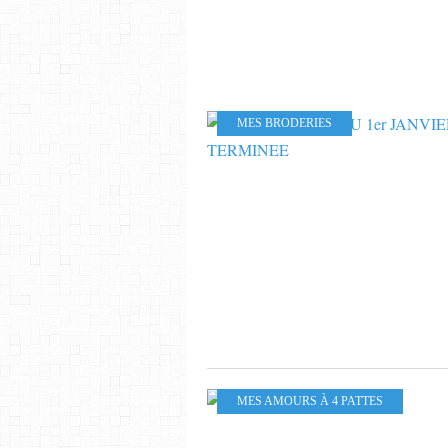
MES BRODERIES
MES AMOURS À 4 PATTES