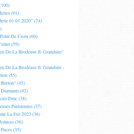
(100)
eries
(91)
derie 01.01.2020"
(74)
)
 Point De Croix
(60)
isiter
(59)
Jeu De La Brodeuse Jl. Grandsire"
eu De La Brodeuse Jl. Grandsire -
tion
(55)
 Breton"
(45)
 Diamants
(42)
cier Dmc
(38)
euses Parisiennes
(37)
ame La Fée 2023
(36)
Astuces
(36)
 Puces
(35)