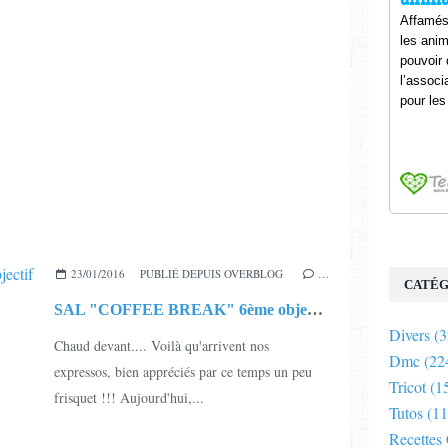
23/01/2016
PUBLIÉ DEPUIS OVERBLOG
…
CATÉG
SAL "COFFEE BREAK" 6ème objectif terminé
Divers
(3
Chaud devant.... Voilà qu'arrivent nos
Dmc
(22
expressos, bien appréciés par ce temps un peu
Tricot
(1
frisquet !!! Aujourd'hui,...
Tutos
(11
Recettes