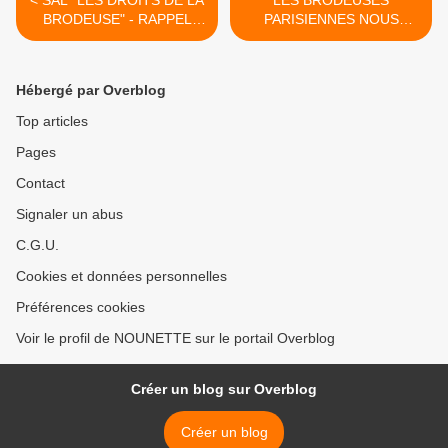
< SAL "LES DROITS DE LA
LES BRODEUSES
BRODEUSE" - RAPPEL
PARISIENNES NOUS
POUR L'ENVOI DE LA
OFFRENT UNE NOUVELLE
PHOTO DE LA 8ème
GRILLE GRATUITE
AVANCEE
"BONNE ANNEE 2025" >
Hébergé par Overblog
Top articles
Pages
Contact
Signaler un abus
C.G.U.
Cookies et données personnelles
Préférences cookies
Voir le profil de NOUNETTE sur le portail Overblog
Créer un blog sur Overblog
Créer un blog