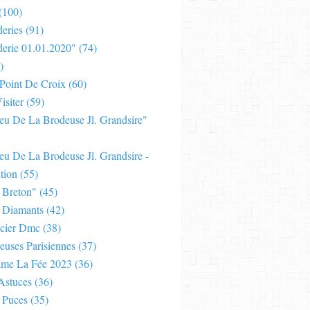
(100)
eries
(91)
derie 01.01.2020"
(74)
)
 Point De Croix
(60)
isiter
(59)
Jeu De La Brodeuse Jl. Grandsire"
eu De La Brodeuse Jl. Grandsire -
tion
(55)
 Breton"
(45)
 Diamants
(42)
cier Dmc
(38)
euses Parisiennes
(37)
ame La Fée 2023
(36)
Astuces
(36)
 Puces
(35)