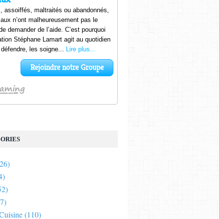
ORIES
26)
4)
52)
7)
 Cuisine
(110)