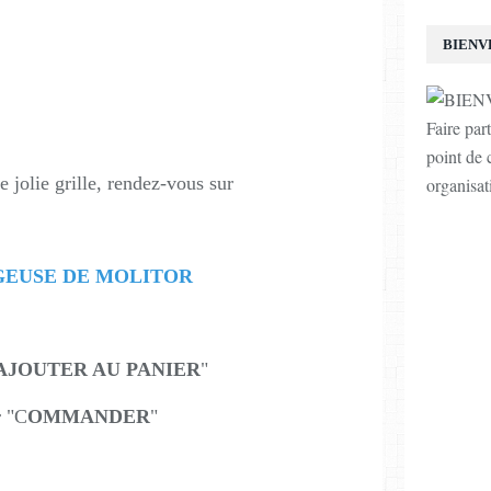
BIENV
Faire par
point de c
e jolie grille, rendez-vous sur
organisat
GEUSE DE MOLITOR
AJOUTER AU PANIER
"
r "C
OMMANDER
"