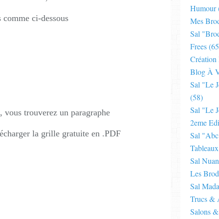
Humour
s comme ci-dessous
Mes Brod
Sal "bro
Frees
(65
Création
Blog À V
Sal "le 
(58)
Sal "le J
, vous trouverez un paragraphe
2eme Edi
lécharger la grille gratuite en .PDF
Sal "abc
Tableaux
Sal Nuan
Les Brod
Sal Mad
Trucs & 
Salons &