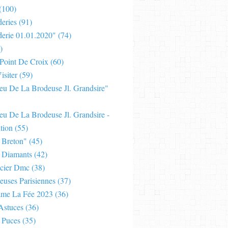
(100)
eries
(91)
derie 01.01.2020"
(74)
)
 Point De Croix
(60)
isiter
(59)
Jeu De La Brodeuse Jl. Grandsire"
eu De La Brodeuse Jl. Grandsire -
tion
(55)
 Breton"
(45)
 Diamants
(42)
cier Dmc
(38)
euses Parisiennes
(37)
ame La Fée 2023
(36)
Astuces
(36)
 Puces
(35)