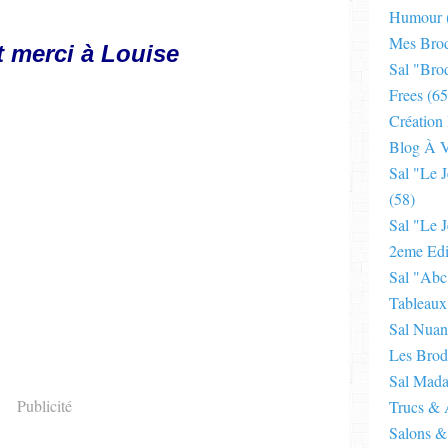
Humour
Mes Brod
t merci à Louise
Sal "bro
Frees
(65
Création
Blog À V
Sal "le 
(58)
Sal "le J
2eme Edi
Sal "abc
Tableaux
Sal Nuan
Les Brod
Sal Mad
Publicité
Trucs & 
Salons &