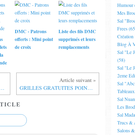
Humour
Mes Brod
Sal "bro
Frees
(65
DMC - Patrons
Liste des fils DMC
Création
ns
offerts : Mini point
supprimés et leurs
Blog À V
lets
de croix
remplacements
Sal "le 
la
(58)
nde
Sal "le J
2eme Edi
Sal "abc
cot : un super TRUC pour compter les rangs
GRILLES GRATUITES POINT DE CROIX Renard
Tableaux
Sal Nuan
TICLE
Les Brod
Sal Mad
Trucs & 
Salons &