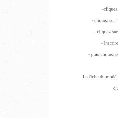
-cliquez
- cliquez sur
- cliquez su
- inscrir
- puis cliquez 
La fiche du modèle
d'