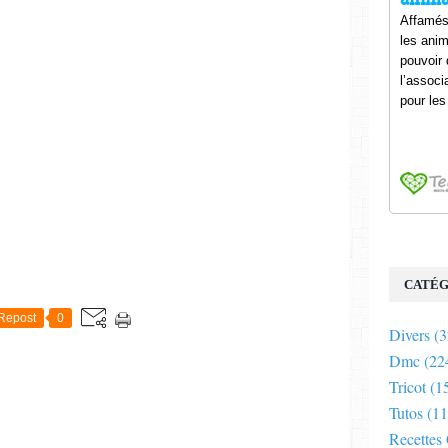
E
CATÉG
Repost
0
Divers
(3
Dmc
(22
Tricot
(1
Tutos
(11
Recettes