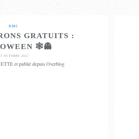
DMC
RONS GRATUITS :
OWEEN 🕸️👻
23 OCTOBRE 2022
TTE et publié depuis Overblog