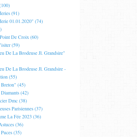
(100)
eries
(91)
derie 01.01.2020"
(74)
)
 Point De Croix
(60)
isiter
(59)
Jeu De La Brodeuse Jl. Grandsire"
eu De La Brodeuse Jl. Grandsire -
tion
(55)
 Breton"
(45)
 Diamants
(42)
cier Dmc
(38)
euses Parisiennes
(37)
ame La Fée 2023
(36)
Astuces
(36)
 Puces
(35)