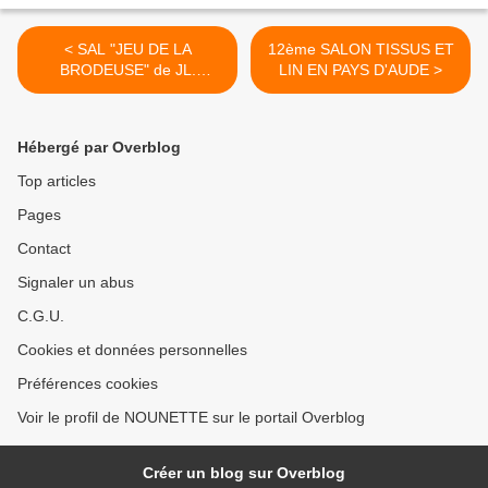
< SAL "JEU DE LA
12ème SALON TISSUS ET
BRODEUSE" de JL.
LIN EN PAYS D'AUDE >
GRANDSIRE 2ème
EDITION - 6ème OBJECTIF
TERMINE - 1 NOUVELLE
Hébergé par Overblog
PHOTO LE 06.12
Top articles
Pages
Contact
Signaler un abus
C.G.U.
Cookies et données personnelles
Préférences cookies
Voir le profil de NOUNETTE sur le portail Overblog
Créer un blog sur Overblog