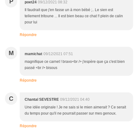
P
poet24
09/12/2021 08:32
Il faudrait que j'en fasse un à mon bébé ;.. Le sien est
tellement tritoune ... Il est bien beau ce chat !! plein de calin
pour lui
Répondre
M
mamichat
09/12/2021 07:51
magnifique ce carnet ! bravo<br /> j'espère que ça c'est bien
passé <br /> bisous
Répondre
C
Chantal SEVESTRE
09/12/2021 04:40
Une idée originale ! Je ne sais si le mien aimerait ? Ce serait
du temps pour qu'il ne pourrait passer sur mes genoux.
Répondre