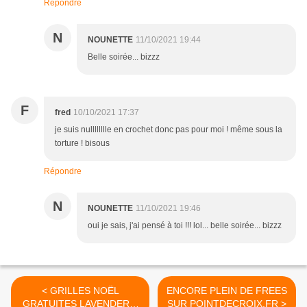
Répondre
N
NOUNETTE
11/10/2021 19:44
Belle soirée... bizzz
F
fred
10/10/2021 17:37
je suis nulllllllle en crochet donc pas pour moi ! même sous la
torture ! bisous
Répondre
N
NOUNETTE
11/10/2021 19:46
oui je sais, j'ai pensé à toi !!! lol... belle soirée... bizzz
< GRILLES NOËL
ENCORE PLEIN DE FREES
GRATUITES LAVENDER &
SUR POINTDECROIX.FR >