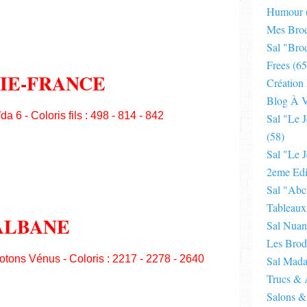
Humour
Mes Brod
Sal "bro
Frees
(65
IE-FRANCE
Création
Blog À V
da 6 - Coloris fils : 498 - 814 - 842
Sal "le 
(58)
Sal "le J
2eme Edi
Sal "abc
Tableaux
ALBANE
Sal Nuan
Les Brod
Cotons Vénus - Coloris : 2217 - 2278 - 2640
Sal Mad
Trucs & 
Salons &