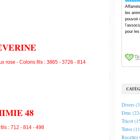
EVERINE
ux rose - Coloris fils : 3865 - 3726 - 814
CATÉG
Divers
(3
IMIE 48
Dmc
(22
Tricot
(1
fils : 712 - 814 - 498
Tutos
(11
Recettes