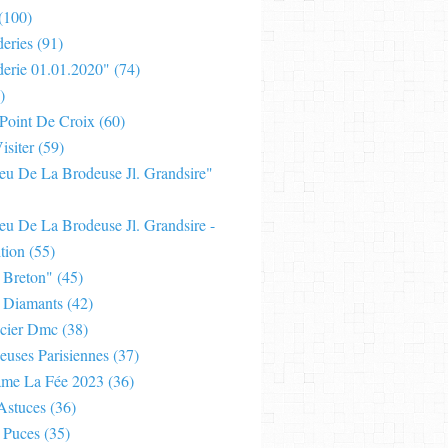
(100)
eries
(91)
derie 01.01.2020"
(74)
)
 Point De Croix
(60)
isiter
(59)
Jeu De La Brodeuse Jl. Grandsire"
eu De La Brodeuse Jl. Grandsire -
tion
(55)
 Breton"
(45)
 Diamants
(42)
cier Dmc
(38)
euses Parisiennes
(37)
ame La Fée 2023
(36)
Astuces
(36)
 Puces
(35)