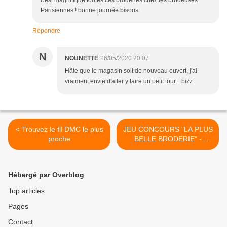
c'est magnifique toutes ces broderies chez les brodeuses
Parisiennes ! bonne journée bisous
Répondre
N
NOUNETTE
26/05/2020 20:07
Hâte que le magasin soit de nouveau ouvert, j'ai
vraiment envie d'aller y faire un petit tour....bizz
< Trouvez le fil DMC le plus
JEU CONCOURS "LA PLUS
proche
BELLE BRODERIE" -
MILLÉSIME 2020.... J-5 >
Hébergé par Overblog
Top articles
Pages
Contact