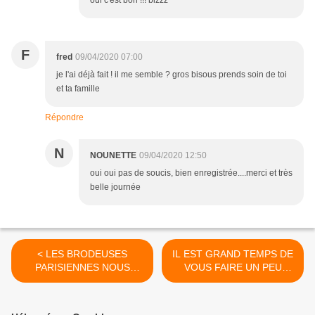
oui c'est bon !!! bizzz
F
fred
09/04/2020 07:00
je l'ai déjà fait ! il me semble ? gros bisous prends soin de toi
et ta famille
Répondre
N
NOUNETTE
09/04/2020 12:50
oui oui pas de soucis, bien enregistrée....merci et très
belle journée
< LES BRODEUSES
IL EST GRAND TEMPS DE
PARISIENNES NOUS
VOUS FAIRE UN PEU
OFFRENT UNE NOUVELLE
SOURIRE !!! >
GRILLE GRATUITE POUR
DIRE MERCI