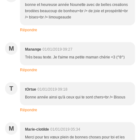
bonne et heureuse année Nounette avec de belles creations
brodées beaucoup de bonheur<br /> de joie et prospérité<br
/> bises<br /> limougeaude
Répondre
M
Manange
01/01/2019 09:27
Très beau texte. Je t'aime ma petite maman chérie <3 (^8^)
Répondre
T
tOrtue
01/01/2019 09:18
Bonne année ainsi qu'à ceux qui te sont chers<br /> Bisous
Répondre
M
Marie-clotilde
01/01/2019 05:34
Merci pour tes vœux plein de bonnes choses pour toi et les