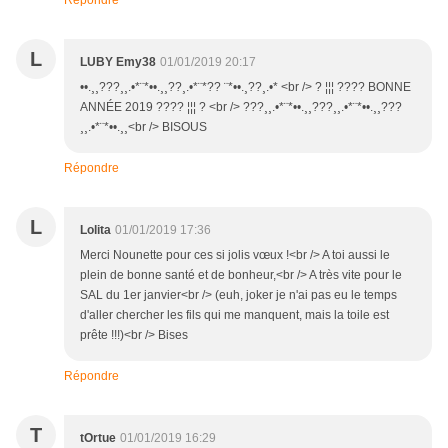
Répondre
L
LUBY Emy38
01/01/2019 20:17
••.¸¸???¸¸.•*¨*••.¸¸??¸.•*¨*?? ¨*••.¸??¸.•* <br /> ? ¦¦¦ ???? BONNE
ANNÉE 2019 ???? ¦¦¦ ? <br /> ???¸¸.•*¨*••.¸¸???¸¸.•*¨*••.¸¸???
¸¸.•*¨*••.¸¸<br /> BISOUS
Répondre
L
Lolita
01/01/2019 17:36
Merci Nounette pour ces si jolis vœux !<br /> A toi aussi le
plein de bonne santé et de bonheur,<br /> A très vite pour le
SAL du 1er janvier<br /> (euh, joker je n'ai pas eu le temps
d'aller chercher les fils qui me manquent, mais la toile est
prête !!!)<br /> Bises
Répondre
T
tOrtue
01/01/2019 16:29