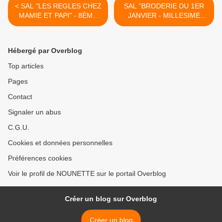
< SAL "LES REGLES CHEZ
SAL "BRODERIE DU 1ER
MAMIE ET PAPI" - 8ÈME
JANVIER - MILLESIME
OBJECTIF TERMINÉ
2019" - PETITES
PRECISIONS >
Hébergé par Overblog
Top articles
Pages
Contact
Signaler un abus
C.G.U.
Cookies et données personnelles
Préférences cookies
Voir le profil de NOUNETTE sur le portail Overblog
Créer un blog sur Overblog
Créer un blog