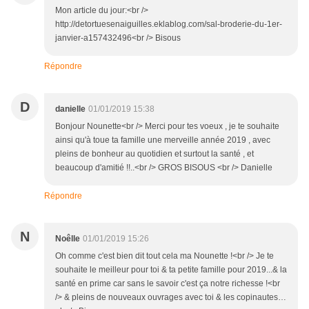
Mon article du jour:<br />
http://detortuesenaiguilles.eklablog.com/sal-broderie-du-1er-
janvier-a157432496<br /> Bisous
Répondre
D
danielle
01/01/2019 15:38
Bonjour Nounette<br /> Merci pour tes voeux , je te souhaite
ainsi qu'à toue ta famille une merveille année 2019 , avec
pleins de bonheur au quotidien et surtout la santé , et
beaucoup d'amitié !!..<br /> GROS BISOUS <br /> Danielle
Répondre
N
Noêlle
01/01/2019 15:26
Oh comme c'est bien dit tout cela ma Nounette !<br /> Je te
souhaite le meilleur pour toi & ta petite famille pour 2019...& la
santé en prime car sans le savoir c'est ça notre richesse !<br
/> & pleins de nouveaux ouvrages avec toi & les copinautes…