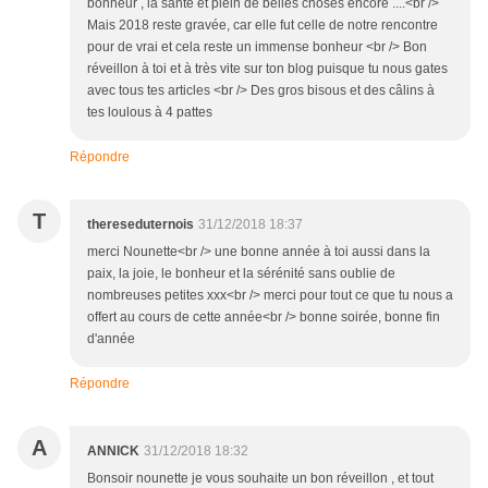
bonheur , la santé et plein de belles choses encore ....<br />
Mais 2018 reste gravée, car elle fut celle de notre rencontre
pour de vrai et cela reste un immense bonheur <br /> Bon
réveillon à toi et à très vite sur ton blog puisque tu nous gates
avec tous tes articles <br /> Des gros bisous et des câlins à
tes loulous à 4 pattes
Répondre
T
thereseduternois
31/12/2018 18:37
merci Nounette<br /> une bonne année à toi aussi dans la
paix, la joie, le bonheur et la sérénité sans oublie de
nombreuses petites xxx<br /> merci pour tout ce que tu nous a
offert au cours de cette année<br /> bonne soirée, bonne fin
d'année
Répondre
A
ANNICK
31/12/2018 18:32
Bonsoir nounette je vous souhaite un bon réveillon , et tout