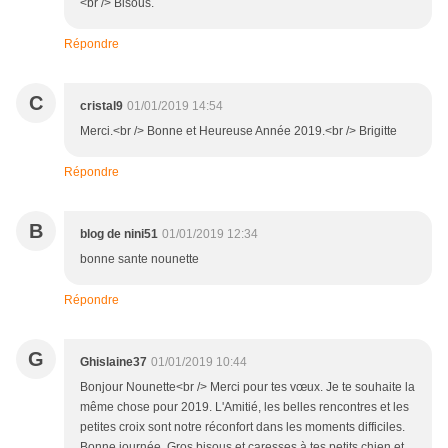
<br /> Bisous.
Répondre
C
cristal9
01/01/2019 14:54
Merci.<br /> Bonne et Heureuse Année 2019.<br /> Brigitte
Répondre
B
blog de nini51
01/01/2019 12:34
bonne sante nounette
Répondre
G
Ghislaine37
01/01/2019 10:44
Bonjour Nounette<br /> Merci pour tes vœux. Je te souhaite la
même chose pour 2019. L'Amitié, les belles rencontres et les
petites croix sont notre réconfort dans les moments difficiles.
Bonne journée. Gros bisous et caresses à tes petits chien et