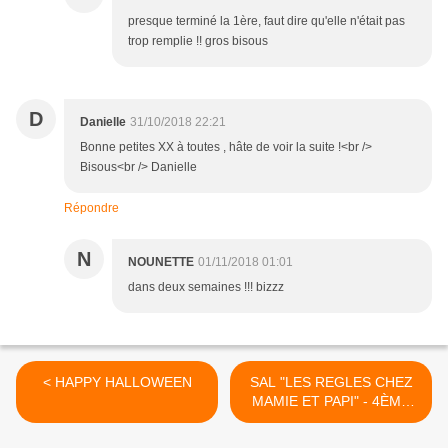
presque terminé la 1ère, faut dire qu'elle n'était pas
trop remplie !! gros bisous
D
Danielle
31/10/2018 22:21
Bonne petites XX à toutes , hâte de voir la suite !<br />
Bisous<br /> Danielle
Répondre
N
NOUNETTE
01/11/2018 01:01
dans deux semaines !!! bizzz
< HAPPY HALLOWEEN
SAL "LES REGLES CHEZ
MAMIE ET PAPI" - 4ÈME
OBJECTIF TERMINÉ >