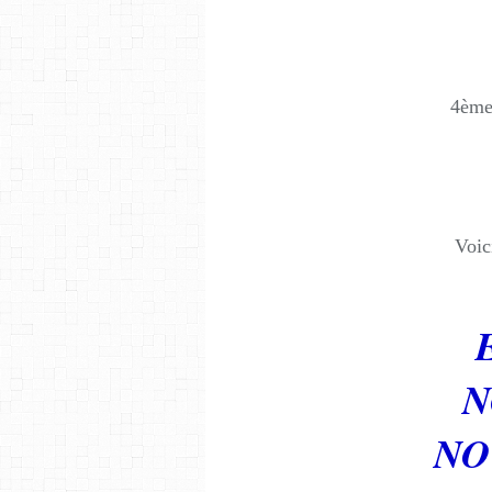
4ème 
Voic
N
NO