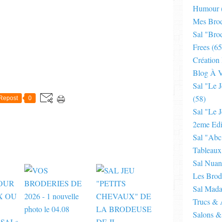
Humour
Mes Brod
Sal "bro
Frees
(65
Création
Blog À V
E
Sal "le 
(58)
Repost
0
Sal "le J
2eme Edi
Sal "abc
Tableaux
Sal Nuan
Les Brod
Sal Mad
Trucs & 
Salons &