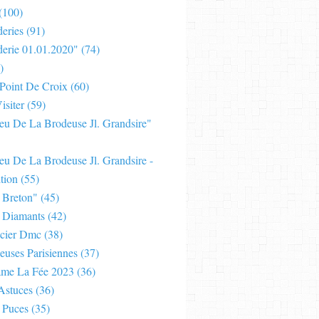
(100)
eries
(91)
derie 01.01.2020"
(74)
)
 Point De Croix
(60)
isiter
(59)
Jeu De La Brodeuse Jl. Grandsire"
eu De La Brodeuse Jl. Grandsire -
tion
(55)
 Breton"
(45)
 Diamants
(42)
cier Dmc
(38)
euses Parisiennes
(37)
ame La Fée 2023
(36)
Astuces
(36)
 Puces
(35)