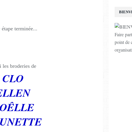
BIENV
étape terminée...
Faire par
point de c
organisat
i les broderies de
CLO
ELLEN
OÊLLE
UNETTE