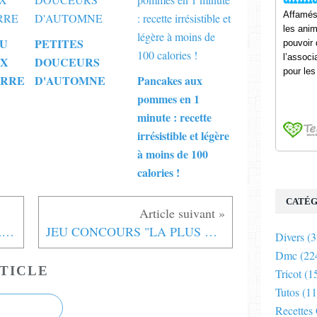
DU
PETITES
UX
DOUCEURS
URRE
D'AUTOMNE
Pancakes aux
pommes en 1
minute : recette
irrésistible et légère
à moins de 100
calories !
CATÉG
VENDREDI, LE JOUR DE LA FRANCHE RIGOLADE !!!
JEU CONCOURS "LA PLUS BELLE BRODERIE" - MILLÉSIME 2018.... PROCLAMATION DES RESULTATS
Divers
(3
Dmc
(22
TICLE
Tricot
(1
Tutos
(11
Recettes