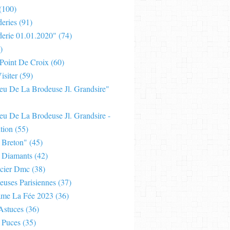
(100)
eries
(91)
derie 01.01.2020"
(74)
)
 Point De Croix
(60)
isiter
(59)
Jeu De La Brodeuse Jl. Grandsire"
eu De La Brodeuse Jl. Grandsire -
tion
(55)
 Breton"
(45)
 Diamants
(42)
cier Dmc
(38)
euses Parisiennes
(37)
ame La Fée 2023
(36)
Astuces
(36)
 Puces
(35)