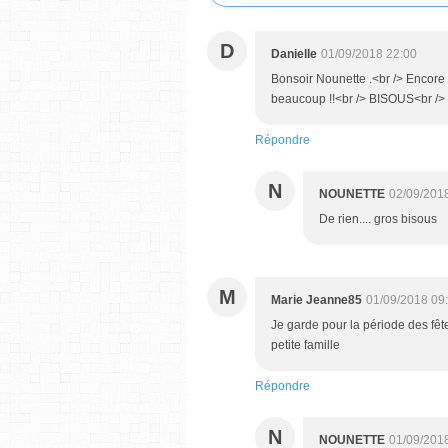
D
Danielle
01/09/2018 22:00
Bonsoir Nounette .<br /> Encore u
beaucoup !!<br /> BISOUS<br />
Répondre
N
NOUNETTE
02/09/201
De rien.... gros bisous
M
Marie Jeanne85
01/09/2018 09
Je garde pour la période des fêtes
petite famille
Répondre
N
NOUNETTE
01/09/201