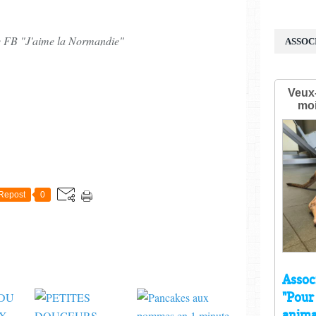
e FB "J'aime la Normandie"
ASSOC
E
Repost
0