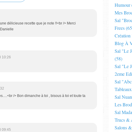
Humour
Mes Brod
Sal "bro
ne délicieuse recette que je note !!<br /> Merci
Frees
(65
 Danielle
Création
Blog À V
Sal "le 
8 10:26
(58)
Sal "le J
2eme Edi
Sal "abc
Tableaux
:32
.....<br /> Bon dimanche à toi , bisous à toi et toute ta
Sal Nuan
Les Brod
Sal Mad
Trucs & 
Salons &
8 09:45