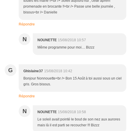
toutes les marie !!<br /> Soleil aujourd'hui , cette aprém
promenade en brocante !!<br /> Passe une belle journée ,
bisous<br /> Danielle
Répondre
N
NOUNETTE
15/08/2018 10:57
Même programme pour moi.... Bizzz
G
Ghislaine37
15/08/2018 10:42
Bonjour Nonnouette<br /> Bon 15 Août à toi aussi sous un ciel
gris. Gros bisous.
Répondre
N
NOUNETTE
15/08/2018 10:58
Le soleil avait pointé le bout de son nez aux aurores
mais là il est parti se recoucher !!! Bizzz