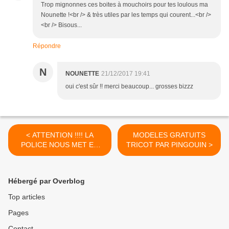
Trop mignonnes ces boites à mouchoirs pour tes loulous ma
Nounette !<br /> & très utiles par les temps qui courent...<br />
<br /> Bisous...
Répondre
N
NOUNETTE
21/12/2017 19:41
oui c'est sûr !! merci beaucoup... grosses bizzz
< ATTENTION !!!! LA
MODELES GRATUITS
POLICE NOUS MET EN
TRICOT PAR PINGOUIN >
GARDE....
Hébergé par Overblog
Top articles
Pages
Contact