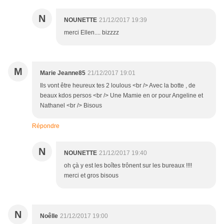
N
NOUNETTE
21/12/2017 19:39
merci Ellen.... bizzzz
M
Marie Jeanne85
21/12/2017 19:01
Ils vont être heureux tes 2 loulous <br /> Avec la botte , de
beaux kdos persos <br /> Une Mamie en or pour Angeline et
Nathanel <br /> Bisous
Répondre
N
NOUNETTE
21/12/2017 19:40
oh çà y est les boîtes trônent sur les bureaux !!!!
merci et gros bisous
N
Noêlle
21/12/2017 19:00