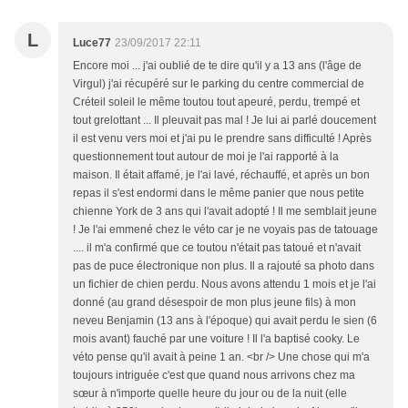
L
Luce77
23/09/2017 22:11
Encore moi ... j'ai oublié de te dire qu'il y a 13 ans (l'âge de
Virgul) j'ai récupéré sur le parking du centre commercial de
Créteil soleil le même toutou tout apeuré, perdu, trempé et
tout grelottant ... Il pleuvait pas mal ! Je lui ai parlé doucement
il est venu vers moi et j'ai pu le prendre sans difficulté ! Après
questionnement tout autour de moi je l'ai rapporté à la
maison. Il était affamé, je l'ai lavé, réchauffé, et après un bon
repas il s'est endormi dans le même panier que nous petite
chienne York de 3 ans qui l'avait adopté ! Il me semblait jeune
! Je l'ai emmené chez le véto car je ne voyais pas de tatouage
.... il m'a confirmé que ce toutou n'était pas tatoué et n'avait
pas de puce électronique non plus. Il a rajouté sa photo dans
un fichier de chien perdu. Nous avons attendu 1 mois et je l'ai
donné (au grand désespoir de mon plus jeune fils) à mon
neveu Benjamin (13 ans à l'époque) qui avait perdu le sien (6
mois avant) fauché par une voiture ! Il l'a baptisé cooky. Le
véto pense qu'il avait à peine 1 an. <br /> Une chose qui m'a
toujours intriguée c'est que quand nous arrivons chez ma
sœur à n'importe quelle heure du jour ou de la nuit (elle