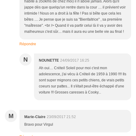
habite à 350kms de chez moi) il n’aboie jamais. Alors qu'il
jappe dès que quelqu'un rentre dans la cour .... il prévient voir
intimide ! Nous on a droit à la fête ! Pas si bête que cela les
bêtes .... Je pense que je suis sa "Bienfaitrice" , sa première
"maîtresse". <br /> Quand il va partir celui là il va y avoir des
malheureux c'est sûr.... mais il aura eu une belle vie au final !
Répondre
N
NOUNETTE
24/09/2017 16:25
Ah oui.... Créteil Soleil pour moi c'est mon
adolescence, j'ai vécu à Créteil de 1959 à 1990 !!!! Ils
sont super mignons ces petits chiens, de vrais petits
coeurs sur pattes... Il s'était peut-être échappé d'une
voiture !!! Grosses caresses à Cooky...
M
Marie-Claire
23/09/2017 21:52
Bravo pour Virgul