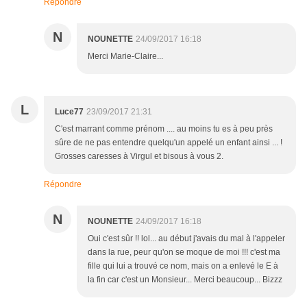
Répondre
N
NOUNETTE
24/09/2017 16:18
Merci Marie-Claire...
L
Luce77
23/09/2017 21:31
C'est marrant comme prénom .... au moins tu es à peu près
sûre de ne pas entendre quelqu'un appelé un enfant ainsi ... !
Grosses caresses à Virgul et bisous à vous 2.
Répondre
N
NOUNETTE
24/09/2017 16:18
Oui c'est sûr !! lol... au début j'avais du mal à l'appeler
dans la rue, peur qu'on se moque de moi !!! c'est ma
fille qui lui a trouvé ce nom, mais on a enlevé le E à
la fin car c'est un Monsieur... Merci beaucoup... Bizzz