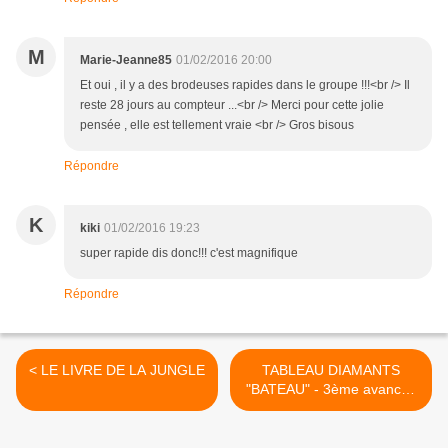
M
Marie-Jeanne85
01/02/2016 20:00
Et oui , il y a des brodeuses rapides dans le groupe !!!<br /> Il
reste 28 jours au compteur ...<br /> Merci pour cette jolie
pensée , elle est tellement vraie <br /> Gros bisous
Répondre
K
kiki
01/02/2016 19:23
super rapide dis donc!!! c'est magnifique
Répondre
< LE LIVRE DE LA JUNGLE
TABLEAU DIAMANTS
"BATEAU" - 3ème avancée
>