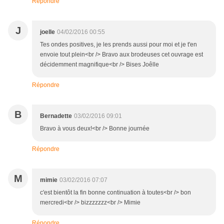
Répondre
J
joelle
04/02/2016 00:55
Tes ondes positives, je les prends aussi pour moi et je t'en
envoie tout plein<br /> Bravo aux brodeuses cet ouvrage est
décidemment magnifique<br /> Bises Joêlle
Répondre
B
Bernadette
03/02/2016 09:01
Bravo à vous deux!<br /> Bonne journée
Répondre
M
mimie
03/02/2016 07:07
c'est bientôt la fin bonne continuation à toutes<br /> bon
mercredi<br /> bizzzzzzz<br /> Mimie
Répondre