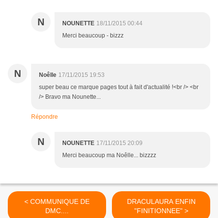
N
NOUNETTE
18/11/2015 00:44
Merci beaucoup - bizzz
N
Noêlle
17/11/2015 19:53
super beau ce marque pages tout à fait d'actualité !<br /> <br
/> Bravo ma Nounette...
Répondre
N
NOUNETTE
17/11/2015 20:09
Merci beaucoup ma Noêlle... bizzzz
< COMMUNIQUE DE
DRACULAURA ENFIN
DMC....
"FINITIONNEE" >